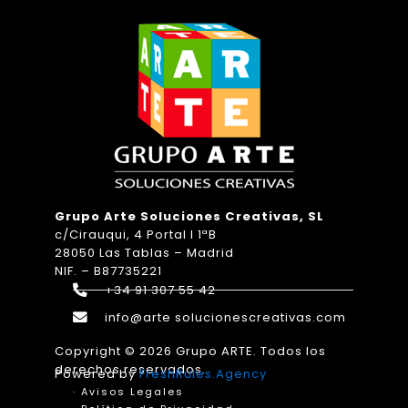
Grupo Arte Soluciones Creativas, SL
c/Cirauqui, 4 Portal I 1ªB
28050 Las Tablas – Madrid
NIF. – B87735221
+34 91 307 55 42
info@arte solucionescreativas.com
Copyright © 2026 Grupo ARTE. Todos los
derechos reservados.
Powered by
FreshRules.Agency
· Avisos Legales