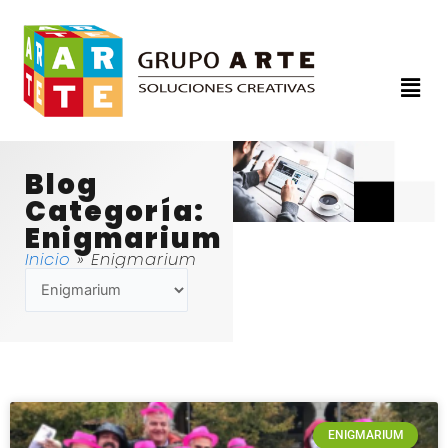
Ir
al
contenido
Men
Blog
Categoría:
Enigmarium
Inicio
»
Enigmarium
Categorías
ENIGMARIUM