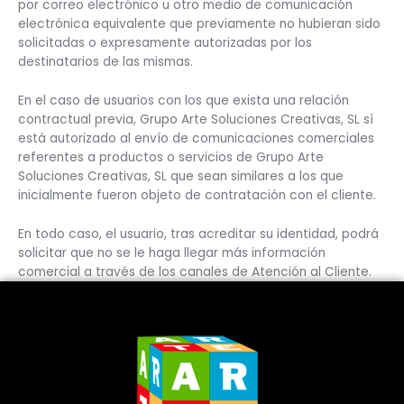
por correo electrónico u otro medio de comunicación
electrónica equivalente que previamente no hubieran sido
solicitadas o expresamente autorizadas por los
destinatarios de las mismas.
En el caso de usuarios con los que exista una relación
contractual previa, Grupo Arte Soluciones Creativas, SL sí
está autorizado al envío de comunicaciones comerciales
referentes a productos o servicios de Grupo Arte
Soluciones Creativas, SL que sean similares a los que
inicialmente fueron objeto de contratación con el cliente.
En todo caso, el usuario, tras acreditar su identidad, podrá
solicitar que no se le haga llegar más información
comercial a través de los canales de Atención al Cliente.