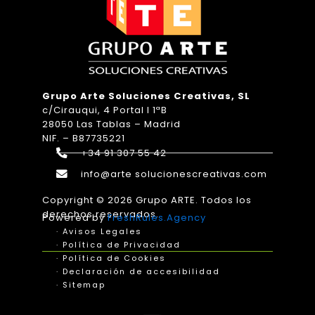
Grupo Arte Soluciones Creativas, SL
c/Cirauqui, 4 Portal I 1ªB
28050 Las Tablas – Madrid
NIF. – B87735221
+34 91 307 55 42
info@arte solucionescreativas.com
Copyright © 2026 Grupo ARTE. Todos los
derechos reservados.
Powered by
FreshRules.Agency
· Avisos Legales
· Política de Privacidad
· Política de Cookies
· Declaración de accesibilidad
· Sitemap