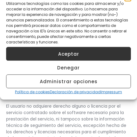
No se permite la reproducción, publicación y/o uso no
Utilizamos tecnologías como las cookies para almacenar y/o
estrictamente privado de los contenidos, totales o
acceder a la información del dispositivo. Lo hacemos para
mejorar la experiencia de navegación y para mostrar (no-)
parciales, del sitio web
anuncios personalizados. El consentimiento a estas tecnologías
https://artesolucionescreativas.com
sin el consentimiento
nos permitirá procesar datos como el comportamiento de
previo y por escrito.
navegación o los ID's únicos en este sitio. No consentir o retirar el
consentimiento, puede afectar negativamente a ciertas
Propiedad intelectual del software
características y funciones.
El usuario debe respetar los programas de terceros
Aceptar
puestos a su disposición por Grupo Arte Soluciones
Creativas, SL, aún siendo gratuitos y/o de disposición
pública.
Denegar
Grupo Arte Soluciones Creativas, SL dispone de los
Administrar opciones
derechos de explotación y propiedad intelectual
Política de cookies
Declaración de privacidad
Impressum
necesarios del software.
El usuario no adquiere derecho alguno o licencia por el
servicio contratado sobre el software necesario para la
prestación del servicio, ni tampoco sobre la información
técnica de seguimiento del servicio, excepción hecha de
los derechos y licencias necesarios para el cumplimiento