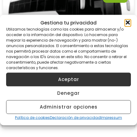
Gestiona tu privacidad
Utilizamos tecnologías como las cookies para almacenar y/o
acceder a la información del dispositivo. Lo hacemos para
mejorar la experiencia de navegación y para mostrar (no-)
anuncios personalizados. El consentimiento a estas tecnologías
nos permitirá procesar datos como el comportamiento de
navegación o los ID's únicos en este sitio. No consentir o retirar el
consentimiento, puede afectar negativamente a ciertas
características y funciones.
Una nueva operación de compra-
venta en el sector del transporte de
Aceptar
viajeros por carretera: Un éxito WIN-
WIN en toda regla tras un año de
trabajo
Denegar
LEER MÁS »
Administrar opciones
Política de cookies
Declaración de privacidad
Impressum
15/09/2025