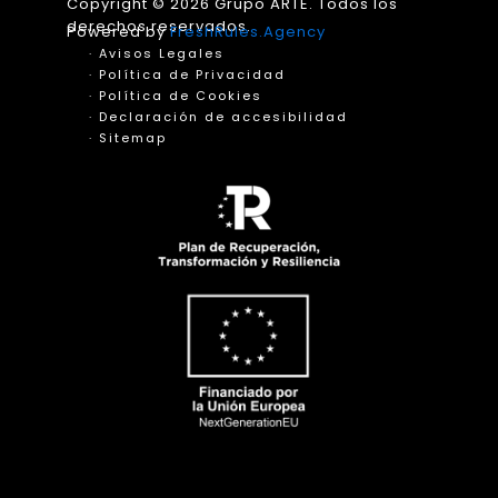
Copyright © 2026 Grupo ARTE. Todos los
derechos reservados.
Powered by
FreshRules.Agency
· Avisos Legales
· Política de Privacidad
· Política de Cookies
· Declaración de accesibilidad
· Sitemap