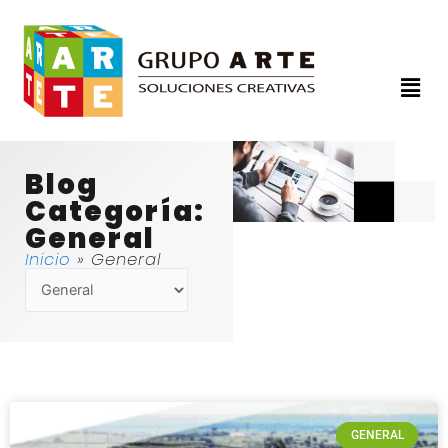
Ir
al
contenido
Men
Blog
Categoría:
General
Inicio
»
General
Categorías
GENERAL